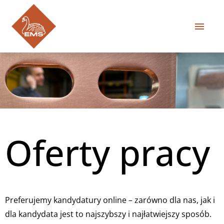
DE
EN
PL
PRACA I KSZTAŁCENIE
EMS-POWER.COM
Oferty pracy
Preferujemy kandydatury online – zarówno dla nas, jak i
dla kandydata jest to najszybszy i najłatwiejszy sposób.